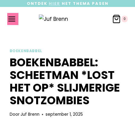
ONTDEK
HIER
HET THEMA PASEN
0
BOEKENBABBEL
BOEKENBABBEL:
SCHEETMAN *LOST
HET OP* SLIJMERIGE
SNOTZOMBIES
Door
Juf Brenn
september 1, 2025