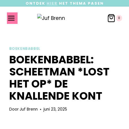
ONTDEK
HIER
HET THEMA PASEN
0
BOEKENBABBEL
BOEKENBABBEL:
SCHEETMAN *LOST
HET OP* DE
KNALLENDE KONT
Door
Juf Brenn
juni 23, 2025