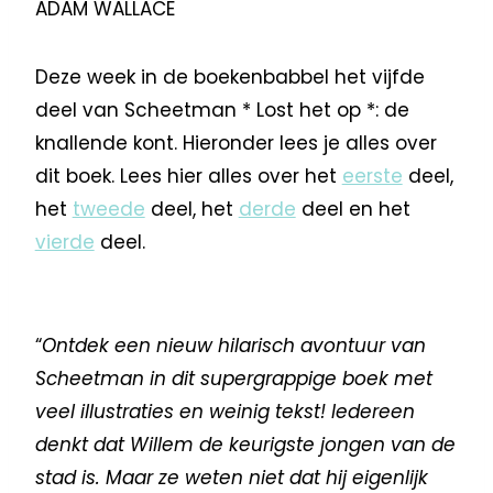
ADAM WALLACE
Deze week in de boekenbabbel het vijfde
deel van Scheetman * Lost het op *: de
knallende kont. Hieronder lees je alles over
dit boek. Lees hier alles over het
eerste
deel,
het
tweede
deel, het
derde
deel en het
vierde
deel.
“
Ontdek een nieuw hilarisch avontuur van
Scheetman in dit supergrappige boek met
veel illustraties en weinig tekst! Iedereen
denkt dat Willem de keurigste jongen van de
stad is. Maar ze weten niet dat hij eigenlijk