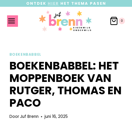
ONTDEK
HIER
HET THEMA PASEN
0
BOEKENBABBEL
BOEKENBABBEL: HET
MOPPENBOEK VAN
RUTGER, THOMAS EN
PACO
Door
Juf Brenn
juni 16, 2025