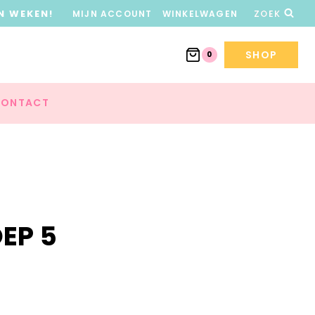
N WEKEN!
MIJN ACCOUNT
WINKELWAGEN
ZOEK
SHOP
0
ONTACT
EP 5