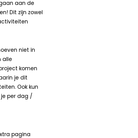
n gaan aan de
n! Dit zijn zowel
ctiviteiten
oeven niet in
 alle
t project komen
arin je dit
teiten. Ook kun
 je per dag /
extra pagina