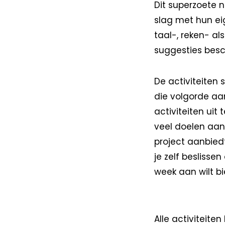
Dit superzoete n
slag met hun eig
taal-, reken- als
suggesties besch
De activiteiten
die volgorde aa
activiteiten uit
veel doelen aan 
project aanbiedt
je zelf beslisse
week aan wilt b
Alle activiteite