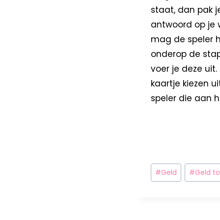
staat, dan pak j
antwoord op je 
mag de speler he
onderop de stap
voer je deze uit
kaartje kiezen u
speler die aan 
#
Geld
#
Geld to