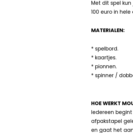
Met dit spel kun
100 euro in hele 
MATERIALEN:
* spelbord.
* kaartjes.
* pionnen.
* spinner / dobb
HOE WERKT MOU
Iedereen begint
afpakstapel gel
en gaat het aan