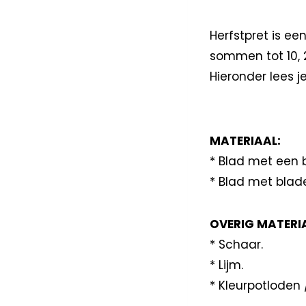
Herfstpret is e
sommen tot 10, 2
Hieronder lees j
MATERIAAL:
* Blad met een
* Blad met blad
OVERIG MATERI
* Schaar.
* Lijm.
* Kleurpotloden /