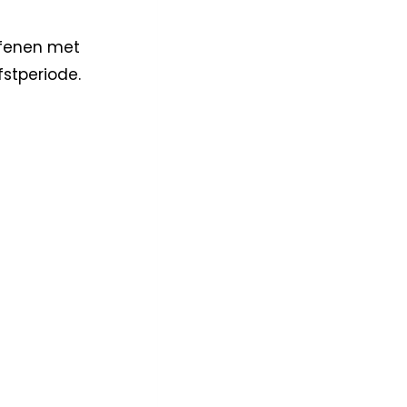
efenen met
fstperiode.