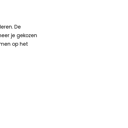
deren. De
neer je gekozen
mmen op het