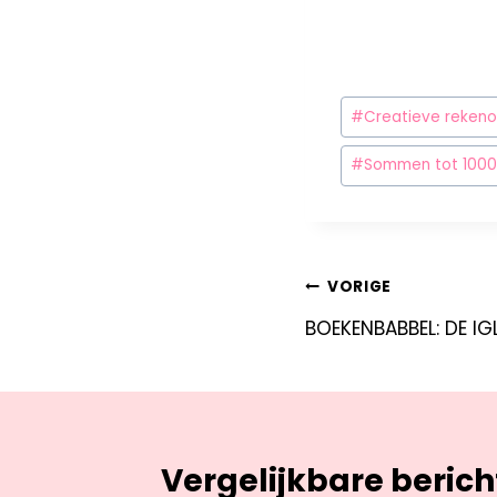
#
Creatieve reken
#
Sommen tot 1000
VORIGE
BOEKENBABBEL: DE IG
Vergelijkbare beric