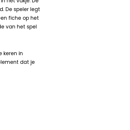
in het vakje. De
. De speler legt
een fiche op het
de van het spel
 keren in
element dat je