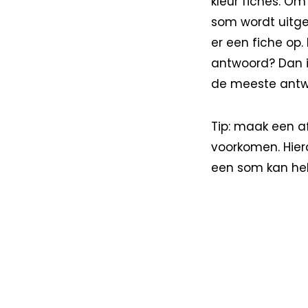
kleur fiches. Om
som wordt uitge
er een fiche op.
antwoord? Dan is
de meeste antwo
Tip: maak een a
voorkomen. Hier
een som kan heb