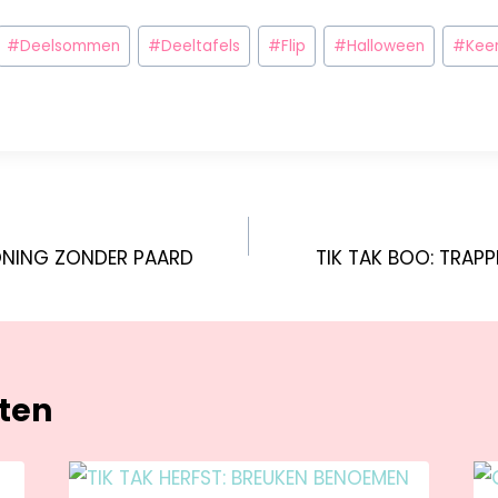
#
Deelsommen
#
Deeltafels
#
Flip
#
Halloween
#
Kee
KONING ZONDER PAARD
TIK TAK BOO: TRAP
hten