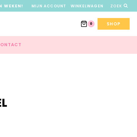
N WEKEN!
MIJN ACCOUNT
WINKELWAGEN
ZOEK
SHOP
0
ONTACT
EL