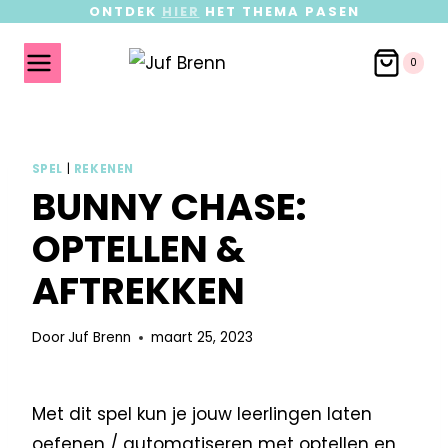
ONTDEK
HIER
HET THEMA PASEN
0
SPEL
|
REKENEN
BUNNY CHASE:
OPTELLEN &
AFTREKKEN
Door
Juf Brenn
maart 25, 2023
Met dit spel kun je jouw leerlingen laten
oefenen / automatiseren met optellen en