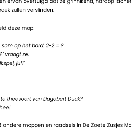
k ben ervan overtuigd dat ze grinnikend, hardop lach
oek zullen verslinden.
eld deze mop:
en som op het bord: 2-2 = ?
?’ vraagt ze.
kspel, juf!’
iete theesoort van Dagobert Duck?
hee!
 andere moppen en raadsels in De Zoete Zusjes M