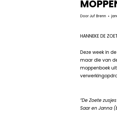
MOPPE
Door
Juf Brenn
jan
HANNEKE DE ZOE
Deze week in d
maar die van de
moppenboek uitge
verwerkingopdra
“De Zoete zusje
Saar en Janna (