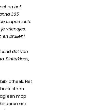
lachen het
Janna 365
de slappe lach!
je vriendjes,
 en brullen!
k kind dat van
, Sinterklaas,
ibliotheek. Het
 boek staan
dag een mop
r kinderen om