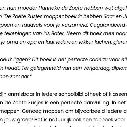
 en hun moeder Hanneke de Zoete hebben wat afge
 In ‘De Zoete Zusjes moppenboek 2’ hebben Saar en 
ppen en raadsels voor je verzameld. Gegarandeerd 
ge tekeningen van Iris Boter. Neem dit boek mee naar 
 je oma en opa en laat iedereen lekker lachen, gieren
n deuk liggen? Dit boek is het perfecte cadeau voor el
n houdt. Ter gelegenheid van een verjaardag, diploma
woon zomaar.”
n onmisbaar in iedere schoolbibliotheek of klassenb
de Zoete Zusjes is een perfecte aanvulling! In het
5 moppen. Genoeg moppen om bijvoorbeeld iedere 
n jouw groep! Het is natuurlijk ook een topboek voo