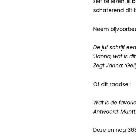
zelf te lezen. I
schaterend dit b
Neem bijvoorbe
De juf schrijf e
‘Janna, wat is dit
Zegt Janna: ‘Gelij
Of dit raadsel:
Wat is de favor
Antwoord: Muntt
Deze en nog 363