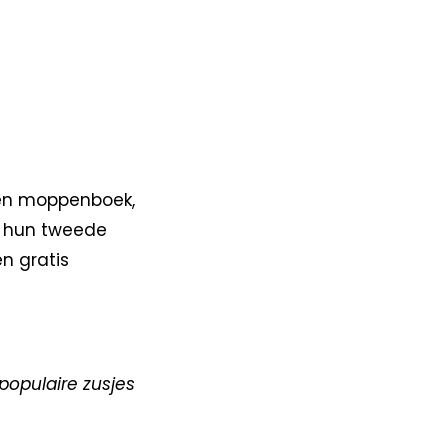
een moppenboek,
r hun tweede
n gratis
opulaire zusjes