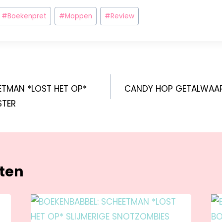
#
Boekenpret
#
Moppen
#
Review
ETMAN *LOST HET OP*
CANDY HOP GETALWAAR
STER
hten