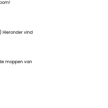
boom!
!) Hieronder vind
l de moppen van