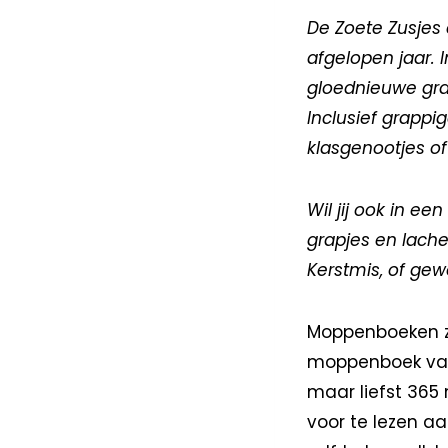
De Zoete Zusjes
afgelopen jaar.
gloednieuwe gra
Inclusief grappi
klasgenootjes of
Wil jij ook in ee
grapjes en lache
Kerstmis, of ge
Moppenboeken zij
moppenboek van 
maar liefst 36
voor te lezen aa