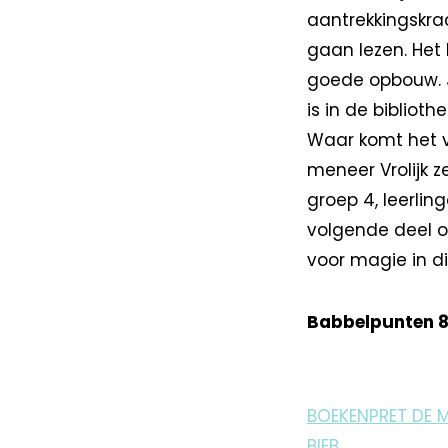
aantrekkingskrac
gaan lezen. Het
goede opbouw. J
is in de bibliot
Waar komt het 
meneer Vrolijk z
groep 4, leerlin
volgende deel o
voor magie in di
Babbelpunten 8
BOEKENPRET DE 
BIEB