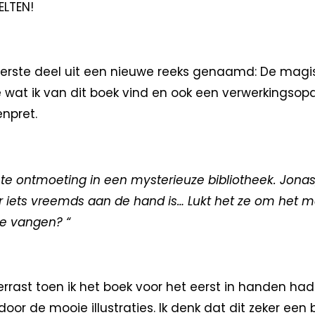
TELTEN!
erste deel uit een nieuwe reeks genaamd: De magis
e wat ik van dit boek vind en ook een verwerkingsopd
npret.
e ontmoeting in een mysterieuze bibliotheek. Jonas,
r iets vreemds aan de hand is… Lukt het ze om het 
te vangen? “
verrast toen ik het boek voor het eerst in handen had.
t door de mooie illustraties. Ik denk dat dit zeker ee