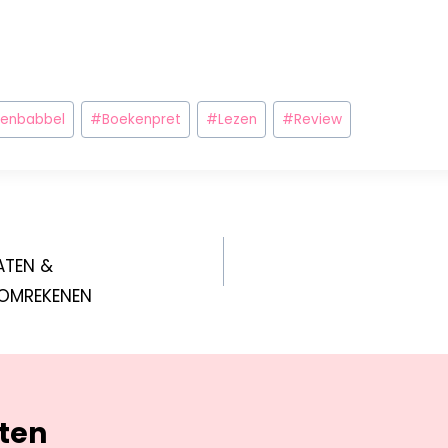
enbabbel
#
Boekenpret
#
Lezen
#
Review
ATEN &
OMREKENEN
hten