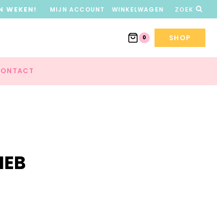
N WEKEN!
MIJN ACCOUNT
WINKELWAGEN
ZOEK
SHOP
0
ONTACT
IEB