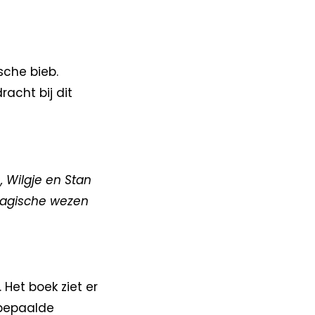
che bieb.
racht bij dit
 Wilgje en Stan
magische wezen
 Het boek ziet er
n bepaalde