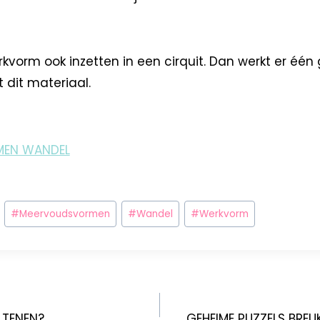
kvorm ook inzetten in een cirquit. Dan werkt er één
t dit materiaal.
EN WANDEL
#
Meervoudsvormen
#
Wandel
#
Werkvorm
 TENEN?
GEHEIME PUZZELS BRE