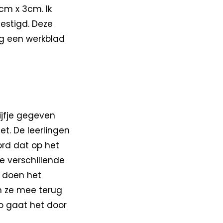
7cm x 3cm. Ik
estigd. Deze
ng een werkblad
hijfje gegeven
t. De leerlingen
rd dat op het
ie verschillende
 doen het
n ze mee terug
o gaat het door