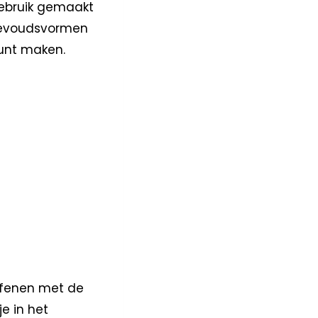
 gebruik gemaakt
meevoudsvormen
 kunt maken.
efenen met de
e in het