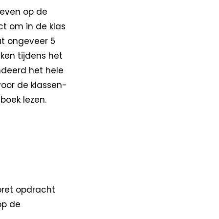
geven op de
ct om in de klas
at ongeveer 5
ken tijdens het
ndeerd het hele
voor de klassen-
 boek lezen.
pret opdracht
op de