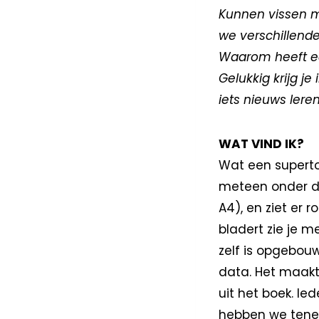
Kunnen vissen m
we verschillend
Waarom heeft een
Gelukkig krijg j
iets nieuws leren
WAT VIND IK?
Wat een supertof
meteen onder de
A4), en ziet er 
bladert zie je m
zelf is opgebo
data. Het maakt 
uit het boek. Ie
hebben we tenen