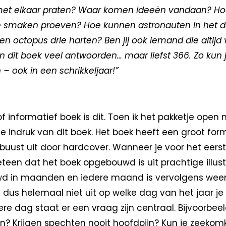
et elkaar praten? Waar komen ideeën vandaan? Hoe
e smaken proeven? Hoe kunnen astronauten in het d
 octopus drie harten? Ben jij ook iemand die altijd v
e in dit boek veel antwoorden… maar liefst 366. Zo kun
 – ook in een schrikkeljaar!”
 informatief boek is dit. Toen ik het pakketje open
 indruk van dit boek. Het boek heeft een groot fo
robuust uit door hardcover. Wanneer je voor het eers
eteen dat het boek opgebouwd is uit prachtige illust
uwd in maanden en iedere maand is vervolgens wee
dus helemaal niet uit op welke dag van het jaar je 
dere dag staat er een vraag zijn centraal. Bijvoorbe
? Krijgen spechten nooit hoofdpijn? Kun je zeeko