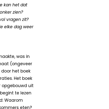
 kan het dat
onker zien?
ol vragen zit?
 je elke dag weer
 maakte, was in
rmaat (ongeveer
t door het boek
raties. Het boek
r opgebouwd uit
begint te lezen
eld: Waarom
mkommers eten?