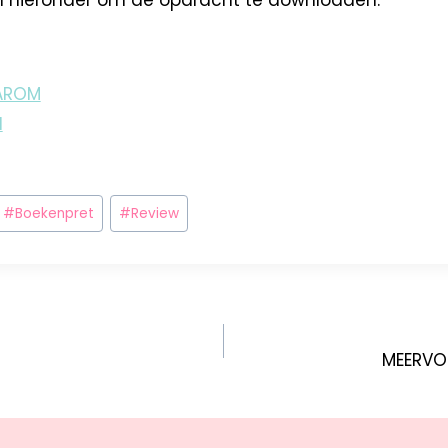
 hieronder om de opdracht te downloaden.
AROM
N
#
Boekenpret
#
Review
MEERVO