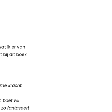
at ik er van
 bij dit boek
ime kracht:
n boef wil
 zo fantaseert