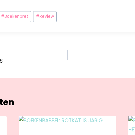
#
Boekenpret
#
Review
S
hten