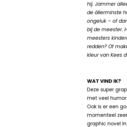
hij. Jammer alle
de állerminste h
ongeluk – of dan
bij de meester. 
meesters kinde
redden? Of maken
kleur van Kees d
WAT VIND IK?
Deze super grapp
met veel humor 
Ook is er een go
momenteel zeer 
graphic novel i