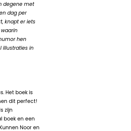
 En degene met
een dag per
, knapt er iets
 waarin
rhumor hen
llustraties in
. Het boek is
en dit perfect!
s zijn
al boek en een
 Kunnen Noor en