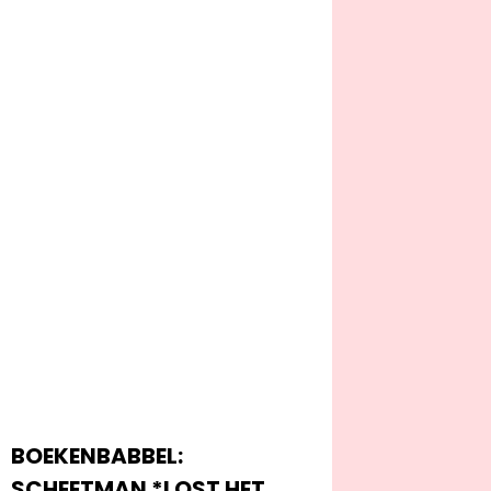
BOEKENBABBEL:
SCHEETMAN *LOST HET