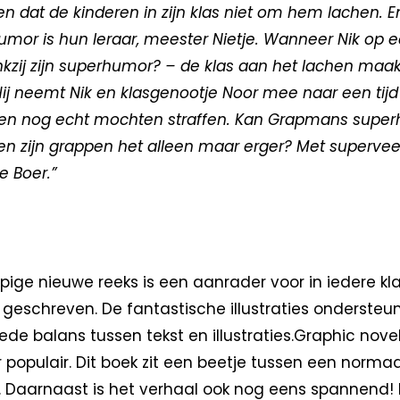
en dat de kinderen in zijn klas niet om hem lachen.
umor is hun leraar, meester Nietje. Wanneer Nik op 
kzij zijn superhumor? – de klas aan het lachen maakt
Hij neemt Nik en klasgenootje Noor mee naar een tijd
ren nog echt mochten straffen. Kan Grapmans supe
 zijn grappen het alleen maar erger? Met superveel i
e Boer.”
ige nieuwe reeks is een aanrader voor in iedere klas
geschreven. De fantastische illustraties ondersteun
ede balans tussen tekst en illustraties.Graphic novel
populair. Dit boek zit een beetje tussen een norma
n. Daarnaast is het verhaal ook nog eens spannend!