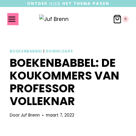
ONTDEK
HIER
HET THEMA PASEN
0
BOEKENBABBEL
|
DOWNLOADS
BOEKENBABBEL: DE
KOUKOMMERS VAN
PROFESSOR
VOLLEKNAR
Door
Juf Brenn
maart 7, 2022