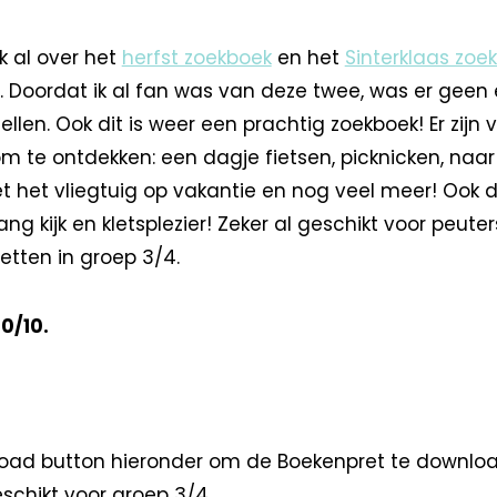
ik al over het
herfst zoekboek
en het
Sinterklaas zoe
 Doordat ik al fan was van deze twee, was er geen e
llen. Ook dit is weer een prachtig zoekboek! Er zijn 
 te ontdekken: een dagje fietsen, picknicken, naar 
 het vliegtuig op vakantie en nog veel meer! Ook di
ng kijk en kletsplezier! Zeker al geschikt voor peute
etten in groep 3/4.
10/10.
load button hieronder om de Boekenpret te downlo
schikt voor groep 3/4.