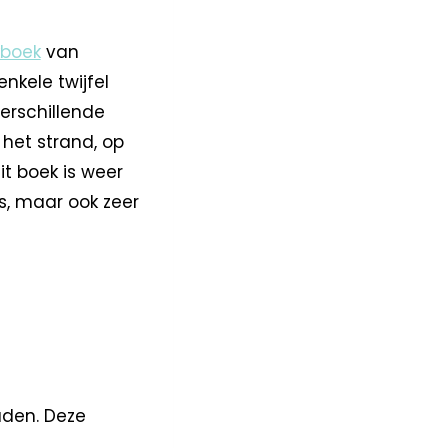
kboek
van
nkele twijfel
verschillende
het strand, op
t boek is weer
rs, maar ook zeer
aden. Deze