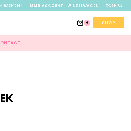
N WEKEN!
MIJN ACCOUNT
WINKELWAGEN
ZOEK
SHOP
0
ONTACT
OEK