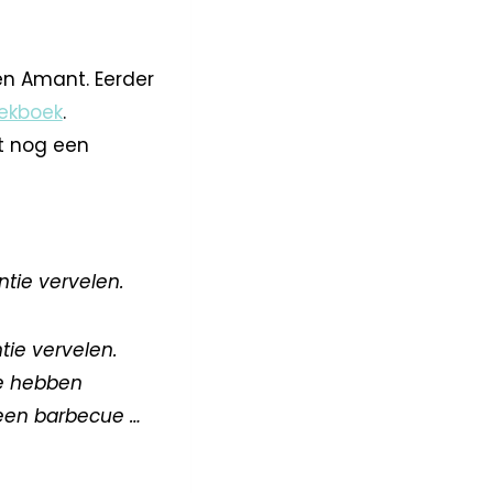
en Amant. Eerder
oekboek
.
ht nog een
ntie vervelen.
tie vervelen.
we hebben
 een barbecue …