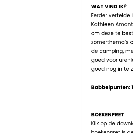
WAT VIND IK?
Eerder vertelde 
Kathleen Amant.
om deze te beste
zomerthema’s om
de camping, met
goed voor urenla
goed nog in te z
Babbelpunten: 
BOEKENPRET
Klik op de down
boekenpret is ge