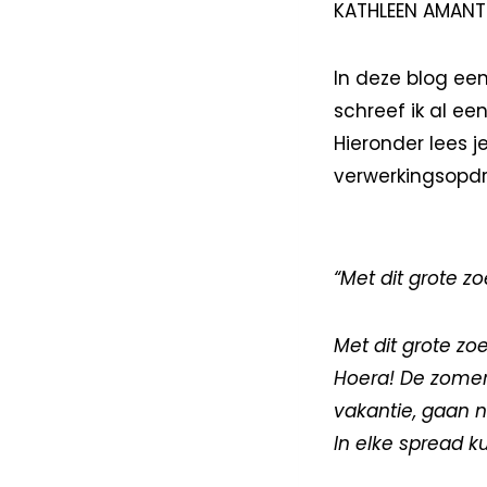
KATHLEEN AMANT
In deze blog ee
schreef ik al ee
Hieronder lees j
verwerkingsopdra
“Met dit grote z
Met dit grote zo
Hoera! De zomer
vakantie, gaan n
In elke spread k