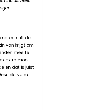
 inclusiviteit:
tegen
t meteen uit de
zin van krijgt om
rienden mee te
oek extra mooi
e en dat is juist
 Geschikt vanaf