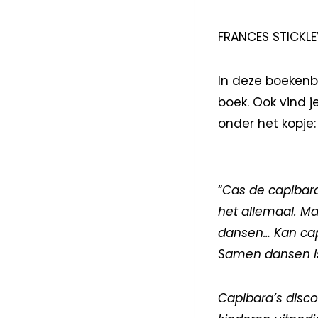
FRANCES STICKLE
In deze boekenba
boek. Ook vind j
onder het kopje:
“
Cas de capibara
het allemaal. Ma
dansen… Kan cap
Samen dansen is
Capibara’s disc