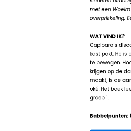
kinderen uitnodi
met een Woelmui
overprikkeling. 
WAT VIND IK?
Capibara’s disco
kast pakt. He is
te bewegen. Hoo
krijgen op de da
maakt, is de aan
oké. Het boek lee
groep 1.
Babbelpunten: 