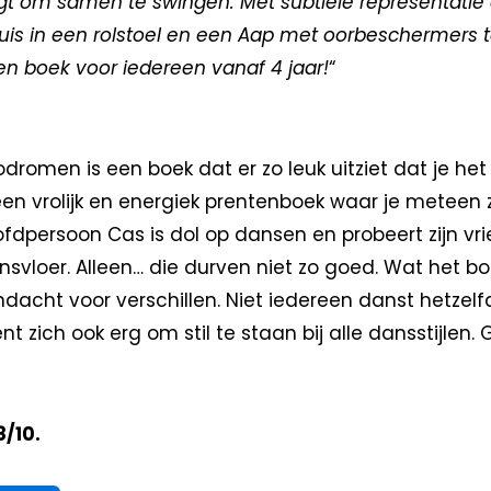
gt om samen te swingen. Met subtiele representatie en
s in een rolstoel en een Aap met oorbeschermers 
Een boek voor iedereen vanaf 4 jaar!
“
dromen is een boek dat er zo leuk uitziet dat je he
 een vrolijk en energiek prentenboek waar je meteen 
fdpersoon Cas is dol op dansen en probeert zijn v
nsvloer. Alleen… die durven niet zo goed. Wat het b
dacht voor verschillen. Niet iedereen danst hetzelfd
nt zich ook erg om stil te staan bij alle dansstijlen.
8/10.