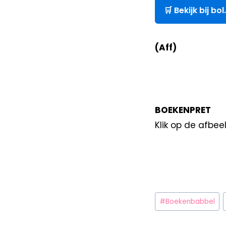
🛒 Bekijk bij bo
(Aff)
BOEKENPRET
Klik op de afbe
#
Boekenbabbel