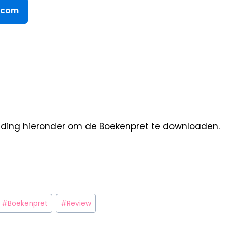
l.com
elding hieronder om de Boekenpret te downloaden.
#
Boekenpret
#
Review