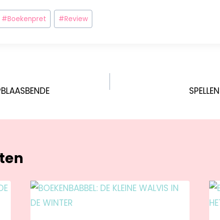
#
Boekenpret
#
Review
PBLAASBENDE
SPELLE
hten