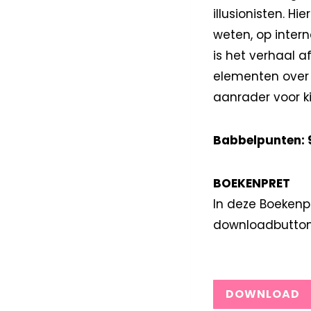
illusionisten. H
weten, op intern
is het verhaal 
elementen over vo
aanrader voor k
Babbelpunten: 9
BOEKENPRET
In deze Boekenpr
downloadbutton
DOWNLOAD