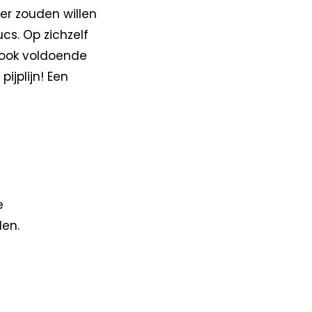
ver zouden willen
cs. Op zichzelf
 ook voldoende
ijplijn! Een
e
en.