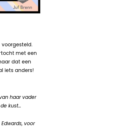
s voorgesteld.
urtocht met een
 maar dat een
al iets anders!
s van haar vader
 de kust…
 Edwards, voor