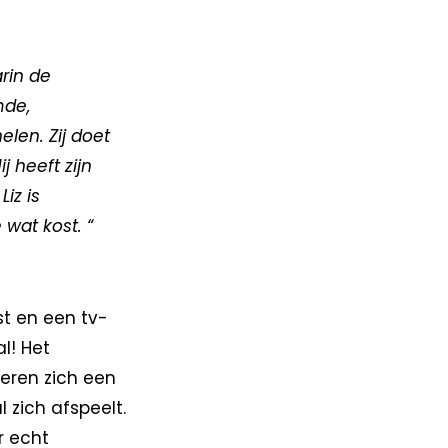
rin de
mde,
elen. Zij doet
 heeft zijn
iz is
 wat kost.
“
st en een tv-
l! Het
eren zich een
 zich afspeelt.
r echt