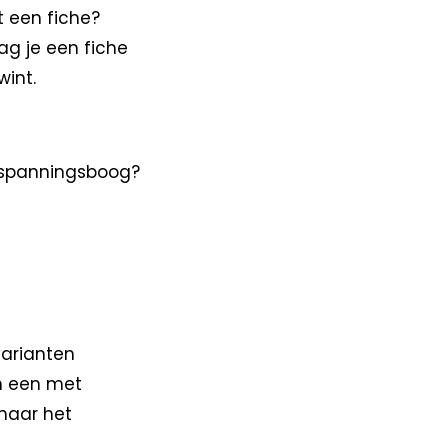
t een fiche?
ag je een fiche
wint.
e spanningsboog?
varianten
n een met
 naar het