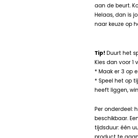
aan de beurt. K
Helaas, dan is j
naar keuze op he
Tip!
Duurt het s
Kies dan voor 1 
* Maak er 3 op ee
* Speel het op t
heeft liggen, win
Per onderdeel: h
beschikbaar. Ee
tijdsduur: één u
product te gaan