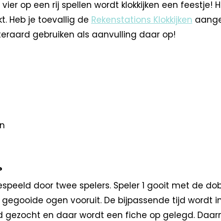
ier op een rij spellen wordt klokkijken een feestje! H
kt. Heb je toevallig de
Rekenstations Klokkijken
aange
iteraard gebruiken als aanvulling daar op!
en
?
espeeld door twee spelers. Speler 1 gooit met de do
 gegooide ogen vooruit. De bijpassende tijd wordt 
d gezocht en daar wordt een fiche op gelegd. Daarna