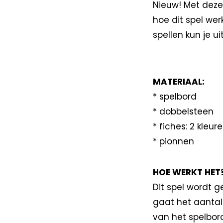
Nieuw! Met deze v
hoe dit spel wer
spellen kun je u
MATERIAAL:
* spelbord
* dobbelsteen
* fiches: 2 kleur
* pionnen
HOE WERKT HET
Dit spel wordt g
gaat het aantal
van het spelbor