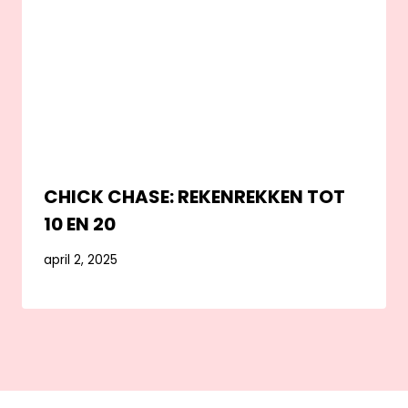
CHICK CHASE: REKENREKKEN TOT
10 EN 20
april 2, 2025