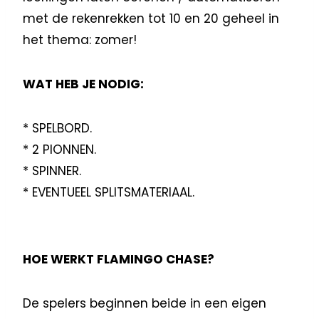
met de rekenrekken tot 10 en 20 geheel in
het thema: zomer!
WAT HEB JE NODIG:
* SPELBORD.
* 2 PIONNEN.
* SPINNER.
* EVENTUEEL SPLITSMATERIAAL.
HOE WERKT FLAMINGO CHASE?
De spelers beginnen beide in een eigen