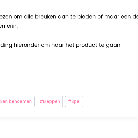
iezen om alle breuken aan te bieden of maar een dee
n erin.
elding hieronder om naar het product te gaan.
uken benoemen
#
Meppen
#
Spel