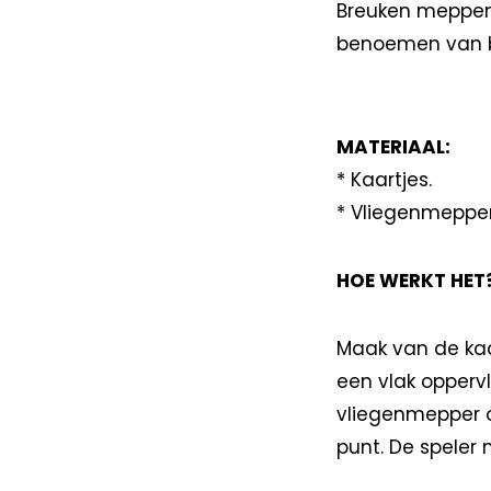
Breuken meppen 
benoemen van br
MATERIAAL:
* Kaartjes.
* Vliegenmepper
HOE WERKT HET
Maak van de kaa
een vlak oppervl
vliegenmepper op
punt. De speler