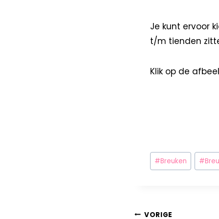
Je kunt ervoor k
t/m tienden zitte
Klik op de afbe
#
Breuken
#
Bre
VORIGE