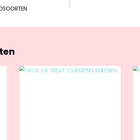
RDSOORTEN
hten