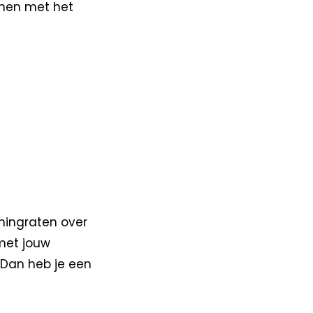
enen met het
ningraten over
 met jouw
 Dan heb je een