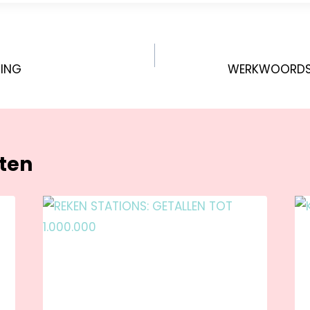
ING
WERKWOORDSPE
hten