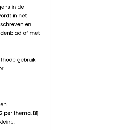
gens in de
ordt in het
eschreven en
rdenblad of met
methode gebruik
r.
een
 per thema. Bij
leine.