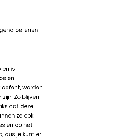
wegend oefenen
 en is
doelen
k oefent, worden
ijn. Zo blijven
nks dat deze
kunnen ze ook
es en op het
 dus je kunt er