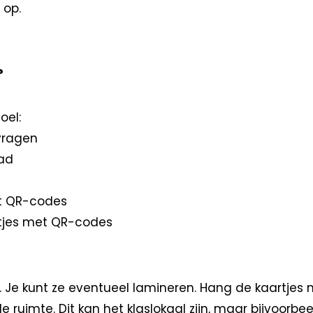
 op.
?
oel:
vragen
ad
et QR-codes
tjes met QR-codes
es. Je kunt ze eventueel lamineren. Hang de kaartj
de ruimte. Dit kan het klaslokaal zijn, maar bijvoorbe