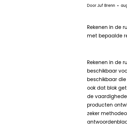
Door
Juf Brenn
aug
Rekenen in de r
met bepaalde re
Rekenen in de ru
beschikbaar voor
beschikbaar die
ook dat blok get
de vaardigheden
producten ontwik
zeker methodeon
antwoordenblad 