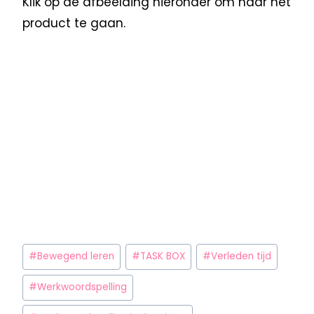
Klik op de afbeelding hieronder om naar het
product te gaan.
#
Bewegend leren
#
TASK BOX
#
Verleden tijd
#
Werkwoordspelling