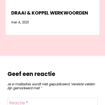
DRAAI & KOPPEL WERKWOORDEN
mei 4, 2021
Geef een reactie
Je e-mailadres wordt niet gepubliceerd.
Vereiste velden
zijn gemarkeerd met
*
Reactie
*