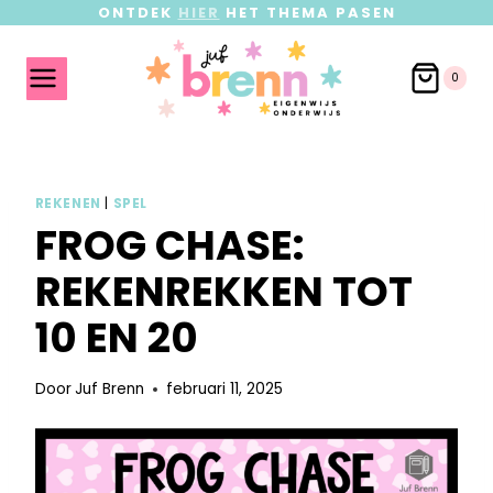
ONTDEK
HIER
HET THEMA PASEN
0
REKENEN
|
SPEL
FROG CHASE:
REKENREKKEN TOT
10 EN 20
Door
Juf Brenn
februari 11, 2025