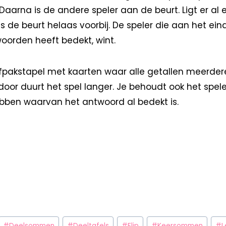
 Daarna is de andere speler aan de beurt. Ligt er al 
 de beurt helaas voorbij. De speler die aan het ein
orden heeft bedekt, wint.
fpakstapel met kaarten waar alle getallen meerdere
door duurt het spel langer. Je behoudt ook het spel
ben waarvan het antwoord al bedekt is.
#
Deelsommen
#
Deeltafels
#
Flip
#
Keersommen
#
L