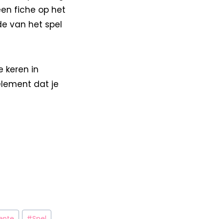
een fiche op het
de van het spel
 keren in
element dat je
ente
#
Spel