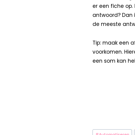
er een fiche op.
antwoord? Dan is
de meeste antwo
Tip: maak een a
voorkomen. Hier
een som kan heb
#
Automatiseren