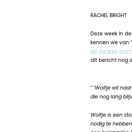
RACHEL BRIGHT
Deze week in de 
kennen we van 
de dwarse drom
dit bericht nog 
”
‘Wolfje wil na
die nog lang bli
Wolfje is een st
nodig te hebben.