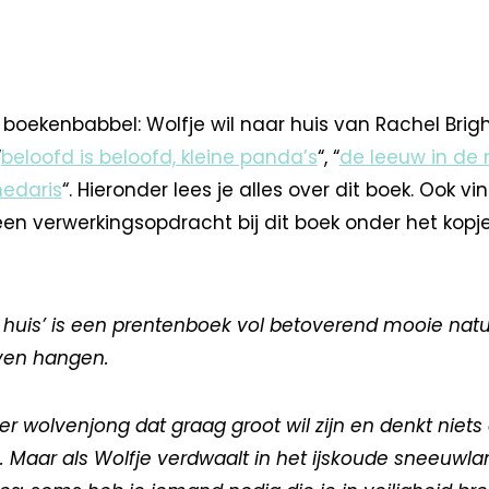
boekenbabbel: Wolfje wil naar huis van Rachel Brigh
“
beloofd is beloofd, kleine panda’s
“, “
de leeuw in de
edaris
“. Hieronder lees je alles over dit boek. Ook v
een verwerkingsopdracht bij dit boek onder het kopj
ar huis’ is een prentenboek vol betoverend mooie nat
jven hangen.
oer wolvenjong dat graag groot wil zijn en denkt niet
 Maar als Wolfje verdwaalt in het ijskoude sneeuwlan