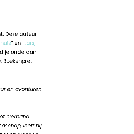
t. Deze auteur
 muis
” en “
Lars,
ind je onderaan
e: Boekenpret!
uur en avonturen
s of niemand
dschap, leert hij