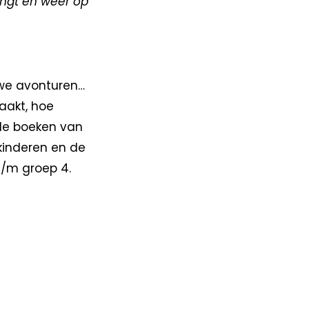
engt en weer op
uwe avonturen…
aakt, hoe
n de boeken van
kinderen en de
t/m groep 4.