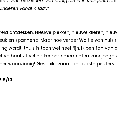
les: soms heb je iemand nodig die je in veiligheid br
kinderen vanaf 4 jaar.
“
ereld ontdekken. Nieuwe plekken, nieuwe dieren, nie
leuk en spannend. Maar hoe verder Wolfje van huis r
ding wordt: thuis is toch wel heel fijn. Ik ben fan va
Het verhaal zit vol herkenbare momenten voor jonge 
n weer waanzinnig! Geschikt vanaf de oudste peuters 
8.5/10.