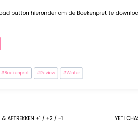
load button hieronder om de Boekenpret te downlo
#
Boekenpret
#
Review
#
Winter
 & AFTREKKEN +1 / +2 / -1
YETI CHA