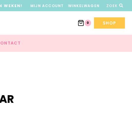
N WEKEN!
MIJN ACCOUNT
WINKELWAGEN
ZOEK
SHOP
0
ONTACT
AAR