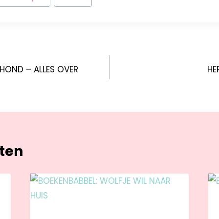
KHOND – ALLES OVER
HE
hten