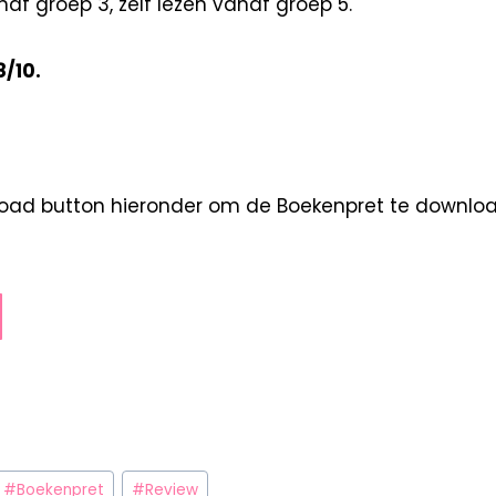
naf groep 3, zelf lezen vanaf groep 5.
8/10.
load button hieronder om de Boekenpret te downl
#
Boekenpret
#
Review