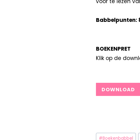
voor te lezen va
Babbelpunten: 
BOEKENPRET
Klik op de down
DOWNLOAD
#
Boekenbabbel