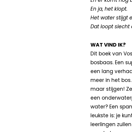
En er komt nog b
En ja, het klopt.
Het water stijgt e
Dat loopt slecht 
WAT VIND IK?
Dit boek van Vo
bosbaas. Een sup
een lang verhaa
meer in het bos. 
maar stijgen! Z
een onderwaterp
water? Een span
leukste is: je k
leerlingen zulle