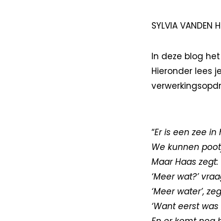
SYLVIA VANDEN H
In deze blog he
Hieronder lees j
verwerkingsopdra
“
Er is een zee in 
We kunnen pootj
Maar Haas zegt: 
‘Meer wat?’ vraag
‘Meer water’, zeg
‘Want eerst was e