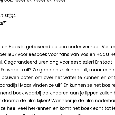
ij ook. Meer en meer en meer.’
n stijgt.
af!
“
s en Haas is gebaseerd op een ouder verhaal: Vos 
er leuk voorleesboek voor fans van Vos en Haas! He
l. Gegarandeerd urenlang voorleesplezier! Er staat 
En waar is uil? Ze gaan op zoek naar uil, maar er het
e bouwen boten om over het water te kunnen en ont
aradijs! Maar vinden ze uil? En kunnen ze het bos 
nend boek waarbij de kinderen aan je lippen zullen
unt daarna de film kijken! Wanneer je de film naderha
n ze heel veel herkennen en komt het boek echt tot 