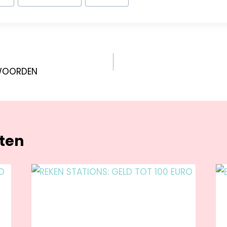
KWOORDEN
hten