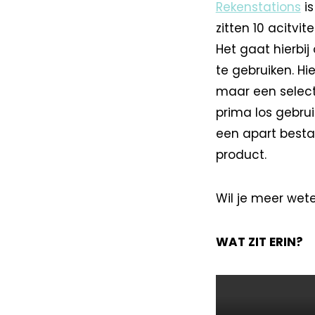
Rekenstations
is
zitten 10 acitv
Het gaat hierbij
te gebruiken. Hi
maar een select
prima los gebruik
een apart bestan
product.
Wil je meer wete
WAT ZIT ERIN?