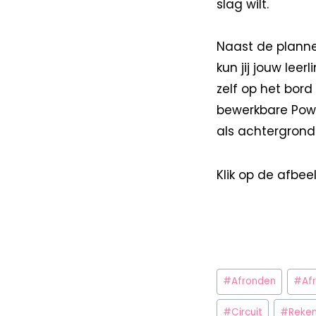
slag wilt.
Naast de planner
kun jij jouw lee
zelf op het bord
bewerkbare Power
als achtergrond 
Klik op de afbe
#
Afronden
#
Af
#
Circuit
#
Reke