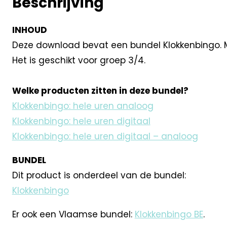
Beschrijving
INHOUD
Deze download bevat een bundel Klokkenbingo. Met
Het is geschikt voor groep 3/4.
Welke producten zitten in deze bundel?
Klokkenbingo: hele uren analoog
Klokkenbingo: hele uren digitaal
Klokkenbingo: hele uren digitaal – analoog
BUNDEL
Dit product is onderdeel van de bundel:
Klokkenbingo
Er ook een Vlaamse bundel:
Klokkenbingo BE
.