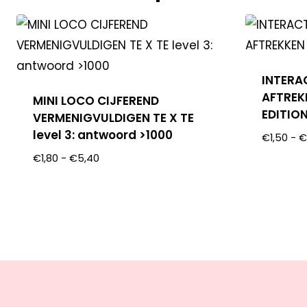
INTERA
AFTREK
MINI LOCO CIJFEREND
EDITIO
VERMENIGVULDIGEN TE X TE
level 3: antwoord >1000
€
1,50
-
€
1,80
-
€
5,40