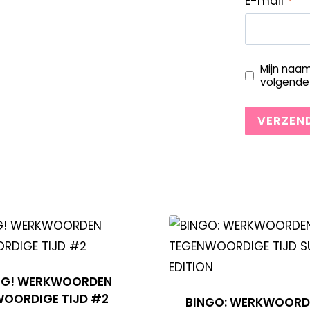
E-mail
*
Mijn naam
volgende 
EG! WERKWOORDEN
OORDIGE TIJD #2
BINGO: WERKWOORD