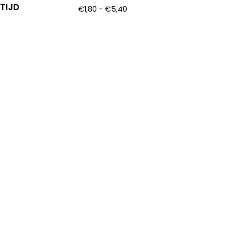
TIJD
€
1,80
-
€
5,40