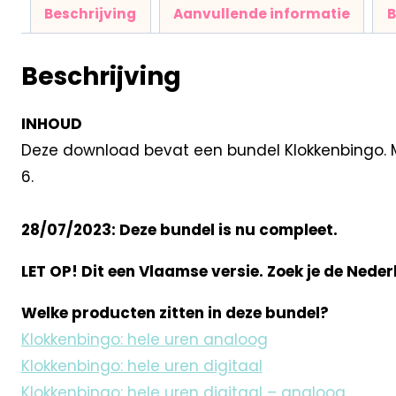
Beschrijving
Aanvullende informatie
B
Beschrijving
INHOUD
Deze download bevat een bundel Klokkenbingo. Met
6.
28/07/2023: Deze bundel is nu compleet.
LET OP! Dit een Vlaamse versie. Zoek je de Neder
Welke producten zitten in deze bundel?
Klokkenbingo: hele uren analoog
Klokkenbingo: hele uren digitaal
Klokkenbingo: hele uren digitaal – analoog