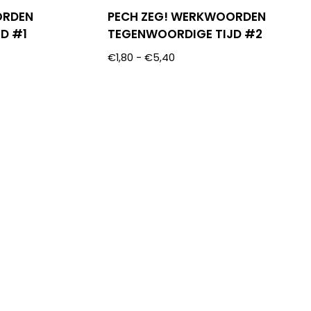
ORDEN
PECH ZEG! WERKWOORDEN
D #1
TEGENWOORDIGE TIJD #2
€
1,80
-
€
5,40