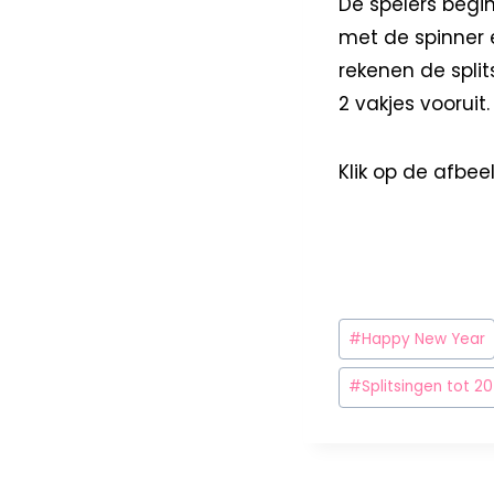
De spelers begin
met de spinner e
rekenen de split
2 vakjes vooruit
Klik op de afbe
#
Happy New Year
#
Splitsingen tot 20