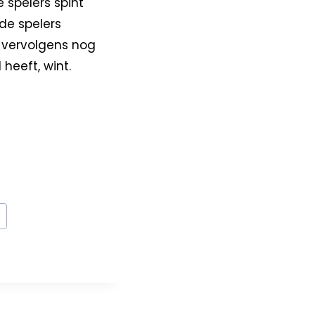
 spelers spint
de spelers
g vervolgens nog
heeft, wint.
0