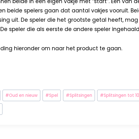
nen beide in een eigen vakje met “start”. Een van de
n beide spelers gaan dat aantal vakjes vooruit. Bei
sing uit. De speler die het grootste getal heeft, ma
. De speler die als eerste de andere speler ingehaald 
elding hieronder om naar het product te gaan.
#
Oud en nieuw
#
Spel
#
Splitsingen
#
Splitsingen tot 1