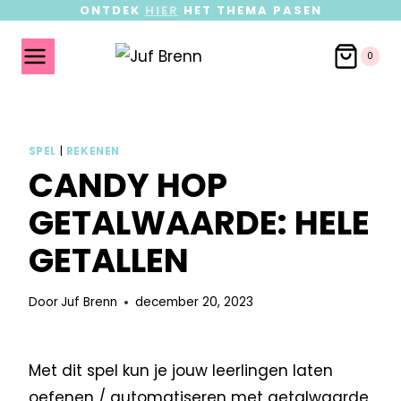
ONTDEK
HIER
HET THEMA PASEN
0
SPEL
|
REKENEN
CANDY HOP
GETALWAARDE: HELE
GETALLEN
Door
Juf Brenn
december 20, 2023
Met dit spel kun je jouw leerlingen laten
oefenen / automatiseren met getalwaarde