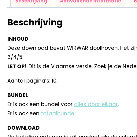
Beschrijving
Aanvullende informatie
B
Beschrijving
INHOUD
Deze download bevat WIRWAR doolhoven. Het zijn 
3/4/5.
LET OP!
Dit is de Vlaamse versie. Zoek je de Nede
Aantal pagina’s: 10.
BUNDEL
Er is ook een bundel voor
alles door elkaar
.
Er is ook een
totaalbundel
.
DOWNLOAD
Na betaling ontvang je dit product als download