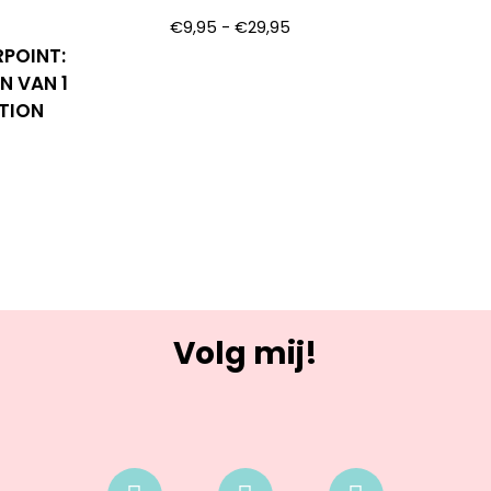
€
9,95
-
€
29,95
RPOINT:
N VAN 1
ITION
Volg mij!