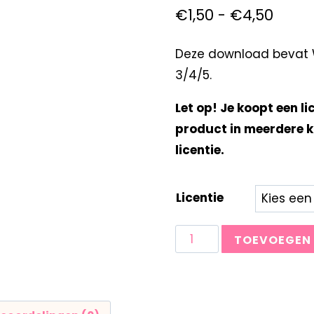
€
1,50
-
€
4,50
Deze download bevat W
3/4/5.
Let op! Je koopt een li
product in meerdere k
licentie.
Licentie
TOEVOEGEN