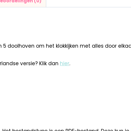
eoordelingen (0)
5 doolhoven om het klokkijken met alles door elkaar
rlandse versie? Klik dan
hier
.
. Het bestandstype is een PDF-bestand. Deze kun je