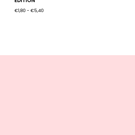
EDITION
€
1,80
-
€
5,40