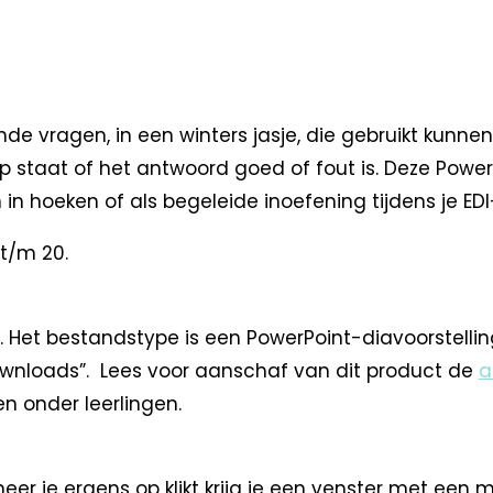
nde vragen, in een winters jasje, die gebruikt kunne
 op staat of het antwoord goed of fout is. Deze Powe
 in hoeken of als begeleide inoefening tijdens je EDI
t/m 20.
. Het bestandstype is een PowerPoint-diavoorstelli
wnloads”. Lees voor aanschaf van dit product de
a
en onder leerlingen.
eer je ergens op klikt krijg je een venster met een