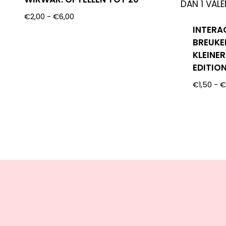
€
2,00
-
€
6,00
INTERA
BREUKE
KLEINER
EDITIO
€
1,50
-