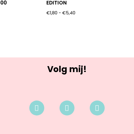
000
EDITION
€
1,80
-
€
5,40
Volg mij!