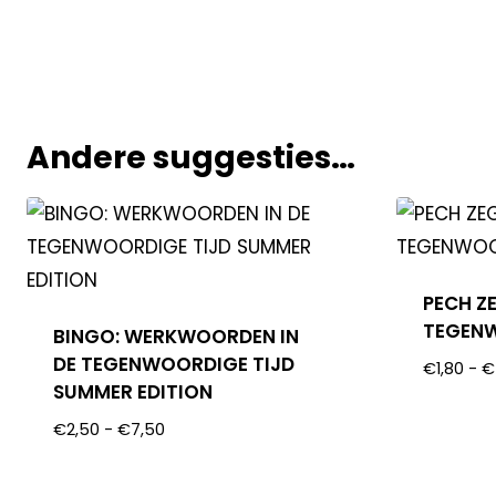
Andere suggesties…
PECH Z
TEGENW
BINGO: WERKWOORDEN IN
DE TEGENWOORDIGE TIJD
€
1,80
-
€
SUMMER EDITION
€
2,50
-
€
7,50