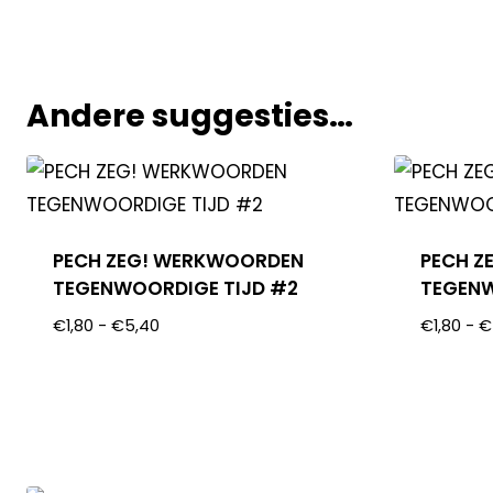
Andere suggesties…
PECH ZEG! WERKWOORDEN
PECH Z
TEGENWOORDIGE TIJD #2
TEGENW
€
1,80
-
€
5,40
€
1,80
-
€