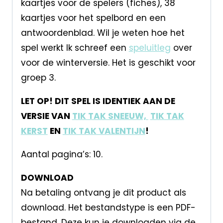
kaartjes voor de spelers (fiches), 38
kaartjes voor het spelbord en een
antwoordenblad. Wil je weten hoe het
spel werkt Ik schreef een
speluitleg
over
voor de winterversie. Het is geschikt voor
groep 3.
LET OP! DIT SPEL IS IDENTIEK AAN DE
VERSIE VAN
TIK TAK SNEEUW,
TIK TAK
KERST
EN
TIK TAK VALENTIJN
!
Aantal pagina’s: 10.
DOWNLOAD
Na betaling ontvang je dit product als
download. Het bestandstype is een PDF-
bestand. Deze kun je downloaden via de