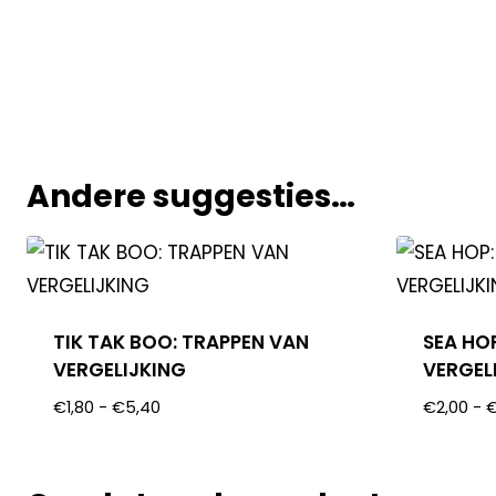
Andere suggesties…
TIK TAK BOO: TRAPPEN VAN
SEA HO
VERGELIJKING
VERGEL
€
1,80
-
€
5,40
€
2,00
-