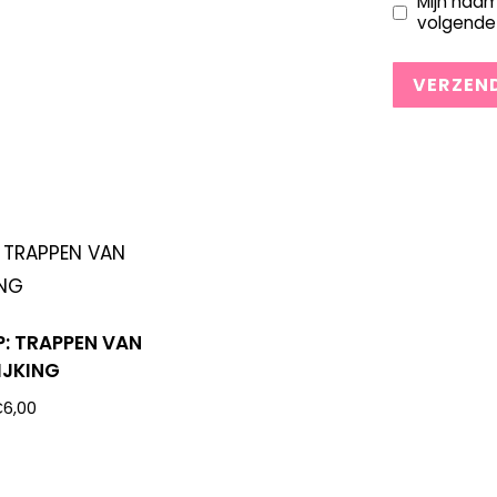
Mijn naam
volgende 
P: TRAPPEN VAN
IJKING
€
6,00