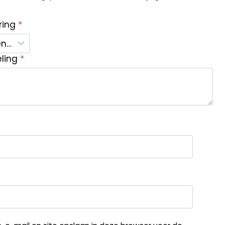
ring
*
eling
*