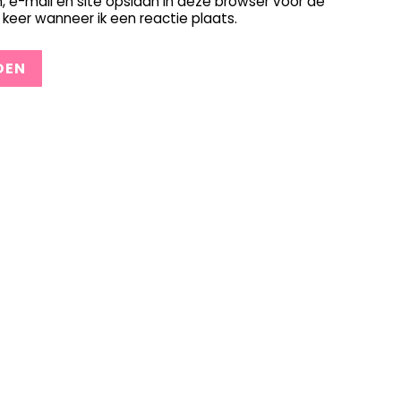
, e-mail en site opslaan in deze browser voor de
keer wanneer ik een reactie plaats.