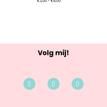
€
2,00
-
€
6,00
Volg mij!