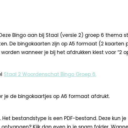
e Bingo aan bij Staal (versie 2) groep 6 thema sta
arten. De bingokaarten zijn op A5 formaat (2 kaarte
orden wanneer je bij het afdrukken kiest voor “2 op
el
Staal 2 Woordenschat Bingo Groep 6.
r je de bingokaartjes op A6 formaat afdrukt.
. Het bestandstype is een PDF-bestand. Deze kun je
 ontvangen? Kijk dan even in je spam folder. Wann