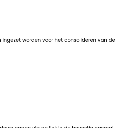
an ingezet worden voor het consolideren van de
 downloaden via de link in de bevestigingsmail