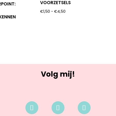
VOORZETSELS
RPOINT:
€
1,50
-
€
4,50
KENNEN
Volg mij!