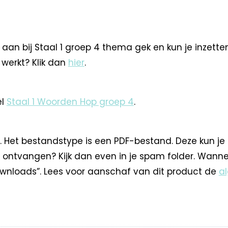
aan bij Staal 1 groep 4 thema gek en kun je inzette
l werkt? Klik dan
hier
.
el
Staal 1 Woorden Hop groep 4
.
. Het bestandstype is een PDF-bestand. Deze kun je
 ontvangen? Kijk dan even in je spam folder. Wann
nloads”. Lees voor aanschaf van dit product de
a