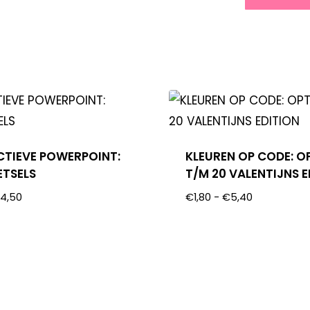
CTIEVE POWERPOINT:
KLEUREN OP CODE: O
TSELS
T/M 20 VALENTIJNS E
€
4,50
€
1,80
-
€
5,40