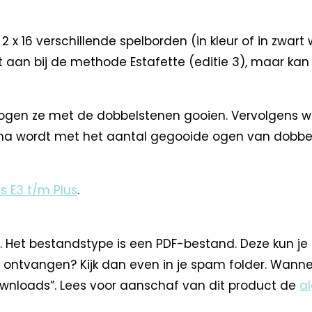
jn 2 x 16 verschillende spelborden (in kleur of in zwa
t aan bij de methode Estafette (editie 3), maar kan 
mogen ze met de dobbelstenen gooien. Vervolgens 
arna wordt met het aantal gegooide ogen van dobbelst
es E3 t/m Plus
.
. Het bestandstype is een PDF-bestand. Deze kun je
 ontvangen? Kijk dan even in je spam folder. Wann
nloads”. Lees voor aanschaf van dit product de
a