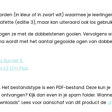
borden (in kleur of in zwart wit) waarmee je leerlin
afette (editie 3), maar kan uiteraard ook los gebrui
mogen ze met de dobbelstenen gooien. Vervolgens 
arna wordt met het aantal gegooide ogen van dobbelst
es Bundel 6
.
es E3 t/m Plus
.
. Het bestandstype is een PDF-bestand. Deze kun je
 ontvangen? Kijk dan even in je spam folder. Wann
nloads”. Lees voor aanschaf van dit product de
a