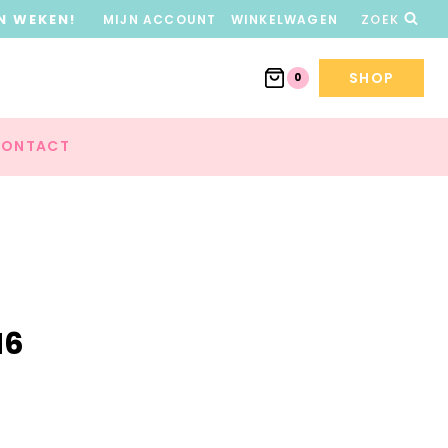
N WEKEN!
MIJN ACCOUNT
WINKELWAGEN
ZOEK
SHOP
0
ONTACT
M6