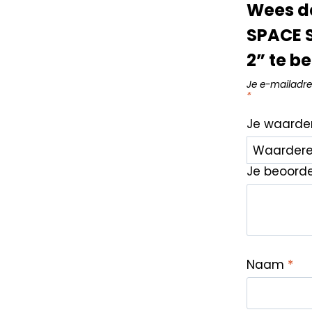
Wees d
SPACE 
2” te b
Je e-mailadre
*
Je waarde
Je beoord
Naam
*