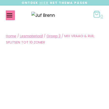
ONTDEK
HIER
HET THEMA PASEN
0
Home
/
Lesmateriaal
/
Groep 3
/
MIX VRAAG & RUIL:
SPLITSEN TOT 10 ZOMER