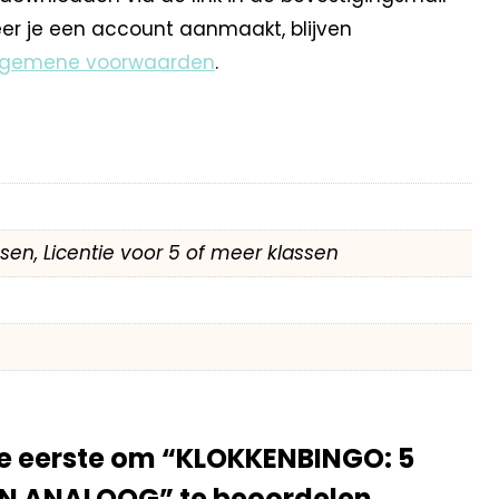
eer je een account aanmaakt, blijven
lgemene voorwaarden
.
assen, Licentie voor 5 of meer klassen
e eerste om “KLOKKENBINGO: 5
N ANALOOG” te beoordelen