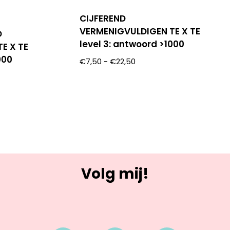
CIJFEREND
VERMENIGVULDIGEN TE X TE
D
level 3: antwoord >1000
E X TE
000
€
7,50
-
€
22,50
Volg mij!