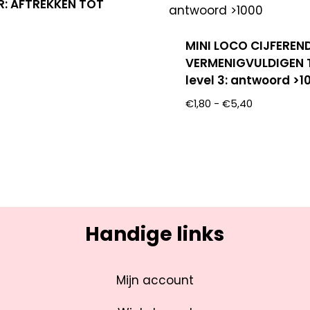
: AFTREKKEN TOT
MINI LOCO CIJFEREN
VERMENIGVULDIGEN T
level 3: antwoord >1
€
1,80
-
€
5,40
Handige links
Mijn account