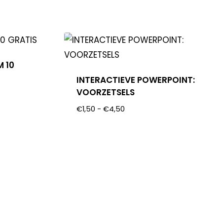
M 10
INTERACTIEVE POWERPOINT:
VOORZETSELS
€
1,50
-
€
4,50