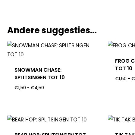
Andere suggesties…
FROG C
TOT 10
SNOWMAN CHASE:
SPLITSINGEN TOT 10
€
1,50
-
€
1,50
-
€
4,50