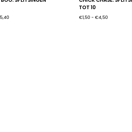
 BOO: SPLITSINGEN
CHICK CHASE: SPLIT
TOT 10
5,40
€
1,50
-
€
4,50