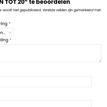
 TOT 20” te beoordelen
s wordt niet gepubliceerd.
Vereiste velden zijn gemarkeerd met
ring
*
eling
*