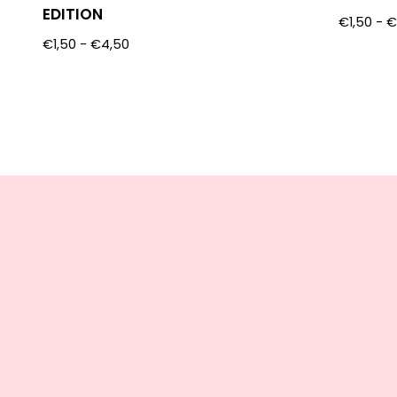
EDITION
€
1,50
-
€
1,50
-
€
4,50